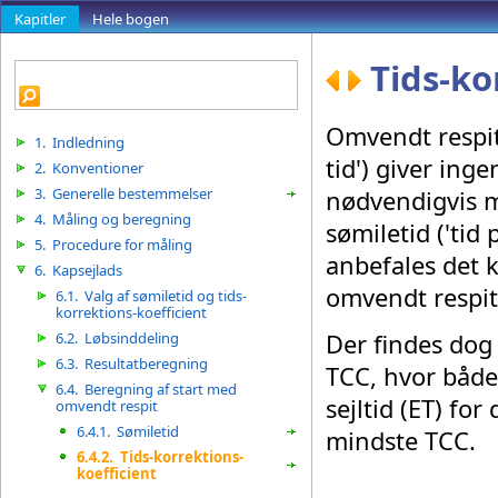
Kapitler
Hele bogen
Tids-ko
Omvendt respit 
1.
Indledning
tid') giver ing
2.
Konventioner
3.
Generelle bestemmelser
nødvendigvis m
4.
Måling og beregning
sømiletid ('tid 
5.
Procedure for måling
anbefales det 
6.
Kapsejlads
omvendt respit
6.1.
Valg af sømiletid og tids-
korrektions-koefficient
6.2.
Løbsinddeling
Der findes dog
6.3.
Resultatberegning
TCC, hvor både
6.4.
Beregning af start med
sejltid (ET) f
omvendt respit
6.4.1.
Sømiletid
mindste TCC.
6.4.2.
Tids-korrektions-
koefficient