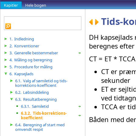
Kapitler
Hele bogen
Tids-ko
DH kapsejlads r
1.
Indledning
beregnes efter
2.
Konventioner
3.
Generelle bestemmelser
CT = ET * TCCA
4.
Måling og beregning
5.
Procedure for måling
CT er præmi
6.
Kapsejlads
sekunder
6.1.
Valg af sømiletid og tids-
korrektions-koefficient
ET er sejlt
6.2.
Løbsinddeling
ved tidtagn
6.3.
Resultatberegning
TCCA er tid
6.3.1.
Sømiletid
6.3.2.
Tids-korrektions-
koefficient
Båden med den 
6.4.
Beregning af start med
omvendt respit