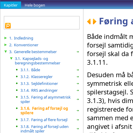
Kapitler
Hele bogen
Føring a
Både indmålt me
1.
Indledning
forsejl samtid
2.
Konventioner
3.
Generelle bestemmelser
forsejl skal da 
3.1.
Kapsejlads- og
3.1.11
.
beregningsbestemmelser
3.1.1.
Både
Desuden må bå
3.1.2.
Klasseregler
symmetrisk elle
3.1.3.
Sejldefinitioner
3.1.4.
RRS ændringer
spilerstagsejl. 
3.1.5.
Føring af asymmetrisk
3.1.3
), hvis di
spiler
registrerede for
3.1.6.
Føring af forsejl og
spilere
sammen med en 
3.1.7.
Føring af flere forsejl
angivet i afsni
3.1.8.
Føring af forsejl uden
indmålt spiler