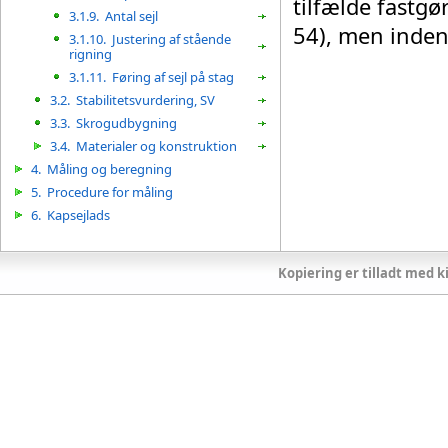
tilfælde fastgø
3.1.9.
Antal sejl
54), men indenf
3.1.10.
Justering af stående
rigning
3.1.11.
Føring af sejl på stag
3.2.
Stabilitetsvurdering, SV
3.3.
Skrogudbygning
3.4.
Materialer og konstruktion
4.
Måling og beregning
5.
Procedure for måling
6.
Kapsejlads
Kopiering er tilladt med ki