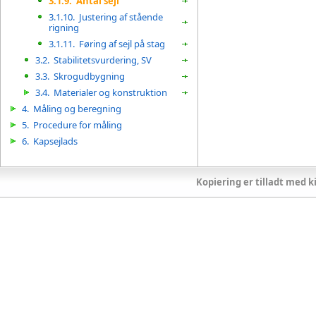
3.1.9.
Antal sejl
3.1.10.
Justering af stående
rigning
3.1.11.
Føring af sejl på stag
3.2.
Stabilitetsvurdering, SV
3.3.
Skrogudbygning
3.4.
Materialer og konstruktion
4.
Måling og beregning
5.
Procedure for måling
6.
Kapsejlads
Kopiering er tilladt med ki