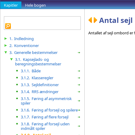
Kapitler
Hele bogen
Antal sejl
Antallet af sejl ombord er f
1.
Indledning
2.
Konventioner
3.
Generelle bestemmelser
3.1.
Kapsejlads- og
beregningsbestemmelser
3.1.1.
Både
3.1.2.
Klasseregler
3.1.3.
Sejldefinitioner
3.1.4.
RRS ændringer
3.1.5.
Føring af asymmetrisk
spiler
3.1.6.
Føring af forsejl og spilere
3.1.7.
Føring af flere forsejl
3.1.8.
Føring af forsejl uden
indmålt spiler