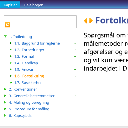
Kapitler
Hele bogen
Fortolk
Spørgsmål om f
1.
Indledning
målemetoder re
1.1.
Baggrund for reglerne
1.2.
Forbedringer
afgørelser og e
1.3.
Formål
og vil kun være
1.4.
Handicap
indarbejdet i D
1.5.
Ansvar
1.6.
Fortolkning
1.7.
Søsikkerhed
2.
Konventioner
3.
Generelle bestemmelser
4.
Måling og beregning
5.
Procedure for måling
6.
Kapsejlads