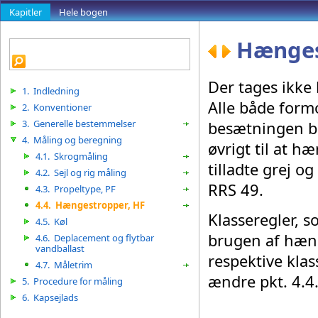
Kapitler
Hele bogen
Hænges
Der tages ikke
1.
Indledning
Alle både formo
2.
Konventioner
3.
Generelle bestemmelser
besætningen br
4.
Måling og beregning
øvrigt til at h
4.1.
Skrogmåling
tilladte grej o
4.2.
Sejl og rig måling
RRS 49.
4.3.
Propeltype, PF
4.4.
Hængestropper, HF
Klasseregler, s
4.5.
Køl
brugen af hæng
4.6.
Deplacement og flytbar
vandballast
respektive kla
4.7.
Måletrim
ændre pkt. 4.4
5.
Procedure for måling
6.
Kapsejlads