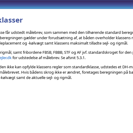
lasser
se får udstedt målebrev, som sammen med den tilhørende standard beregnin
 beregningen gælder under forudsætning af, at båden overholder klassens r
placement og -kølvægt samt klassens maksimalt tilladte sejl- og rigmål.
g rigmål, samt fribordene FBSB, FBBB, STF og AF jvf. standardskroget for d
jler.dk
for udstedelse af målebrev. Se afsnit 5.3.1
.
åden ikke kan opfylde klassens regler som standardklasse, udstedes et DH-må
f målebrevet. Hvis bådens skrog ikke er ændret, foretages beregningen på 
ølvægt samt de aktuelle sejl- og rigmål.