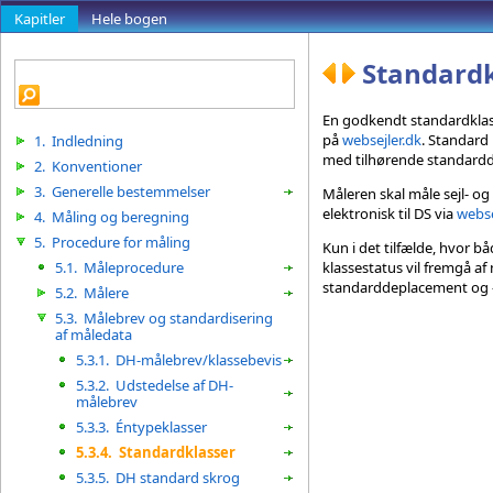
Kapitler
Hele bogen
Standardk
En godkendt standardklas
på
websejler.dk
. Standard
1.
Indledning
med tilhørende standardde
2.
Konventioner
3.
Generelle bestemmelser
Måleren skal måle sejl- o
elektronisk til DS via
webse
4.
Måling og beregning
5.
Procedure for måling
Kun i det tilfælde, hvor b
5.1.
Måleprocedure
klassestatus vil fremgå a
standarddeplacement og -k
5.2.
Målere
5.3.
Målebrev og standardisering
af måledata
5.3.1.
DH-målebrev/klassebevis
5.3.2.
Udstedelse af DH-
målebrev
5.3.3.
Éntypeklasser
5.3.4.
Standardklasser
5.3.5.
DH standard skrog