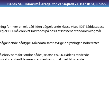
Dansk Sejlunions måleregel for kapsejlads - © Dansk Sejlunion
g for hver enkelt båd i den pågældende klasse vises i DS’ Båddatabase
egler. DH-målebrevet udstedes på basis af klassens standardskrogmål,
en pågældende bådtype. Måledata samt øvrige oplysninger indberettes
lebrev som for ”Andre både”, se afsnit 5.3.6
. Bådens ændrede
basis af standardklassens standardskrogmål med tilhørende